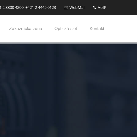
 2 3300 4200, +421 2 4445 0123
WebMail
VoIP
Zákaznícka zóna
Optická sieť
Kontakt